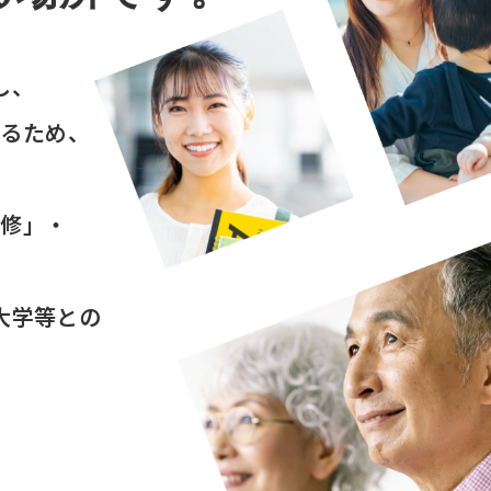
し、
するため、
研修」・
大学等との