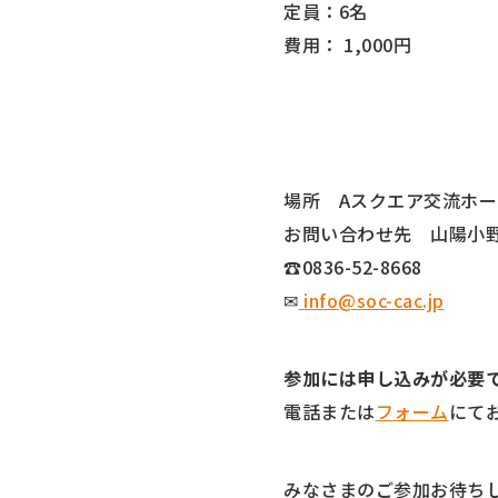
定員：6名
費用： 1,000円
場所 Aスクエア交流ホー
お問い合わせ先 山陽小
☎0836-52-8668
✉
info@soc-cac.jp
参加には申し込みが必要
電話または
フォーム
にて
みなさまのご参加お待ち