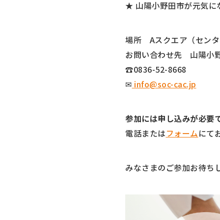
★ 山陽小野田市が元気に
場所 Aスクエア（セン
お問い合わせ先 山陽小
☎0836-52-8668
✉
info@soc-cac.jp
参加には申し込みが必要
電話または
フォーム
にて
みなさまのご参加お待ち