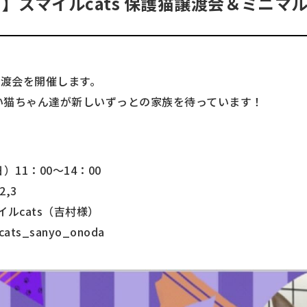
】スマイルcats 保護猫譲渡会＆ミニマ
譲渡会を開催します。
い猫ちゃん達が新しいずっとの家族を待っています！
。
）11：00～14：00
,3
ルcats（吉村様）
ts_sanyo_onoda